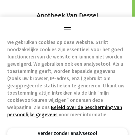
Apotheek Van Dessel
Brusselbaan 90,
1790 Affligem
We gebruiken cookies op deze website. Strikt
apotheek.vandessel@skynet.be
-
noodzakelijke cookies zijn essentieel voor het goed
Ondernemingsnummer (BTW nr.) (BE)0776365432
functioneren van de website en kunnen niet worden
Beroepstitel:
Apotheker werkzaam in België
geweigerd. We gebruiken ook een analysetool. Als u
toestemming geeft, worden bepaalde gegevens
Beroepsvereniging:
Algemene Pharmaceutische
Bond
autorisatienummer FAGG 233102
(zoals uw browser, IP-adres, enz.) gebruikt om
Valt onder toezicht van de Orde der Apothekers,
geaggregeerde statistieken te genereren. U kunt uw
02/537.42.67, Henri Jasparlaan 94 1060 Brussel
toestemming altijd intrekken via de link “mijn
Deontologie:
Code van de farmaceutische plichtenleer
cookievoorkeuren wijzigen” onderaan deze
Tarieven terugbetaalde zorg
webpagina. Zie ons
Beleid over de bescherming van
persoonlijke gegevens
voor meer informatie.
Apotheek.be
Orde Der Apothekers
FAGG
Verder zonder analysetool
Privacy policy
Wettelijke vermeldingen